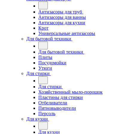
Антизасоры для труб
Антизасоры для ванны
Антизасоры для кухни
Крот
Универсальные антизасоры
Для бытовой техники
Для бытовой техники
Плиты
Посудомойки
Утюги
Для стирки
Для стирки
Хозяйственный мыло-порошок
Пластины для стирки
Отбеливатели
Пятновыводители
Персоль
Для кухни
Для кухни