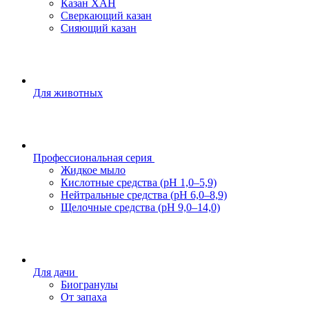
Казан ХАН
Сверкающий казан
Сияющий казан
Для животных
Профессиональная серия
Жидкое мыло
Кислотные средства (pH 1,0–5,9)
Нейтральные средства (pH 6,0–8,9)
Щелочные средства (pH 9,0–14,0)
Для дачи
Биогранулы
От запаха