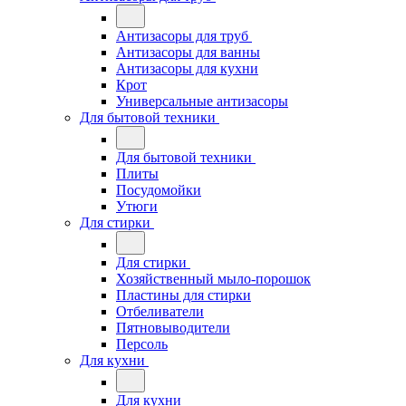
Антизасоры для труб
Антизасоры для ванны
Антизасоры для кухни
Крот
Универсальные антизасоры
Для бытовой техники
Для бытовой техники
Плиты
Посудомойки
Утюги
Для стирки
Для стирки
Хозяйственный мыло-порошок
Пластины для стирки
Отбеливатели
Пятновыводители
Персоль
Для кухни
Для кухни