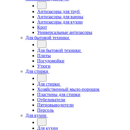
Антизасоры для труб
Антизасоры для ванны
Антизасоры для кухни
Крот
Универсальные антизасоры
Для бытовой техники
Для бытовой техники
Плиты
Посудомойки
Утюги
Для стирки
Для стирки
Хозяйственный мыло-порошок
Пластины для стирки
Отбеливатели
Пятновыводители
Персоль
Для кухни
Для кухни