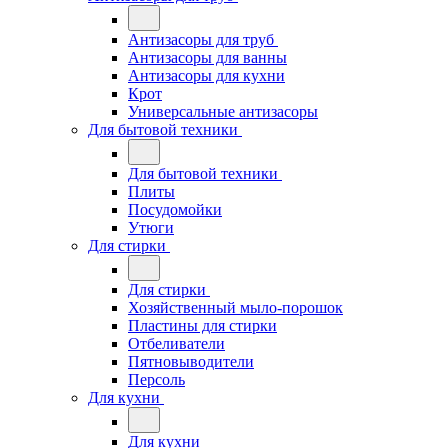
Антизасоры для труб
Антизасоры для ванны
Антизасоры для кухни
Крот
Универсальные антизасоры
Для бытовой техники
Для бытовой техники
Плиты
Посудомойки
Утюги
Для стирки
Для стирки
Хозяйственный мыло-порошок
Пластины для стирки
Отбеливатели
Пятновыводители
Персоль
Для кухни
Для кухни