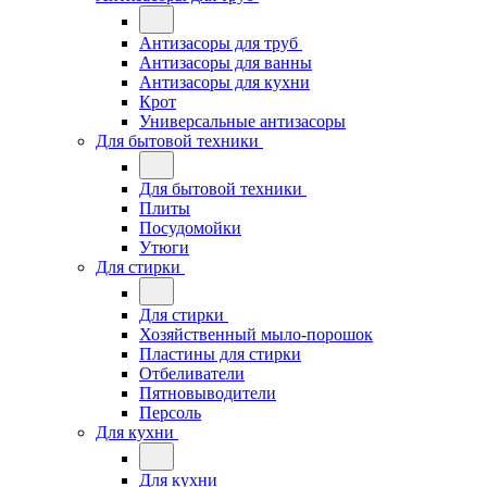
Антизасоры для труб
Антизасоры для ванны
Антизасоры для кухни
Крот
Универсальные антизасоры
Для бытовой техники
Для бытовой техники
Плиты
Посудомойки
Утюги
Для стирки
Для стирки
Хозяйственный мыло-порошок
Пластины для стирки
Отбеливатели
Пятновыводители
Персоль
Для кухни
Для кухни