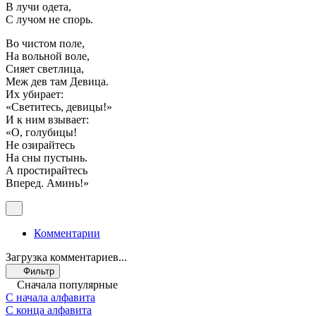
В лучи одета,
С лучом не спорь.
Во чистом поле,
На вольной воле,
Сияет светлица,
Меж дев там Девица.
Их убирает:
«Светитесь, девицы!»
И к ним взывает:
«О, голубицы!
Не озирайтесь
На сны пустынь.
А простирайтесь
Вперед. Аминь!»
Комментарии
Загрузка комментариев...
Фильтр
Сначала популярные
С начала алфавита
С конца алфавита