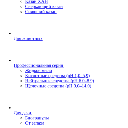
Казан ХАН
Сверкающий казан
Сияющий казан
Для животных
Профессиональная серия
Жидкое мыло
Кислотные средства (pH 1,0–5,9)
Нейтральные средства (pH 6,0–8,9)
Щелочные средства (pH 9,0–14,0)
Для дачи
Биогранулы
От запаха