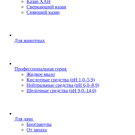
Казан ХАН
Сверкающий казан
Сияющий казан
Для животных
Профессиональная серия
Жидкое мыло
Кислотные средства (pH 1,0–5,9)
Нейтральные средства (pH 6,0–8,9)
Щелочные средства (pH 9,0–14,0)
Для дачи
Биогранулы
От запаха