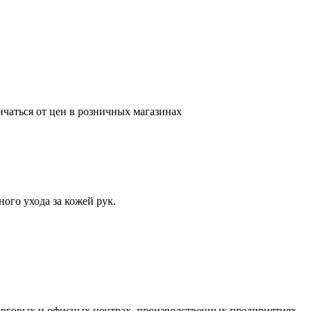
ичаться от цен в розничных магазинах
ого ухода за кожей рук.
орговых и офисных центрах, производственных предприятиях.