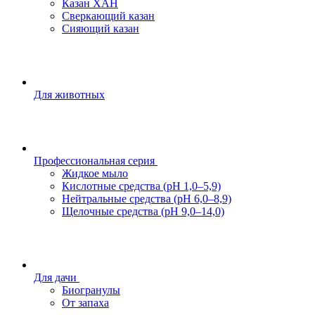
Казан ХАН
Сверкающий казан
Сияющий казан
Для животных
Профессиональная серия
Жидкое мыло
Кислотные средства (pH 1,0–5,9)
Нейтральные средства (pH 6,0–8,9)
Щелочные средства (pH 9,0–14,0)
Для дачи
Биогранулы
От запаха