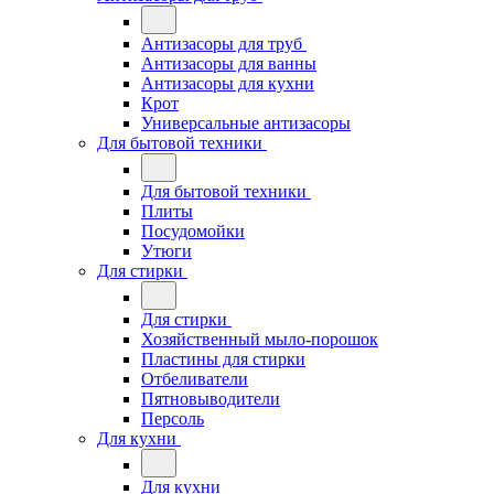
Антизасоры для труб
Антизасоры для ванны
Антизасоры для кухни
Крот
Универсальные антизасоры
Для бытовой техники
Для бытовой техники
Плиты
Посудомойки
Утюги
Для стирки
Для стирки
Хозяйственный мыло-порошок
Пластины для стирки
Отбеливатели
Пятновыводители
Персоль
Для кухни
Для кухни