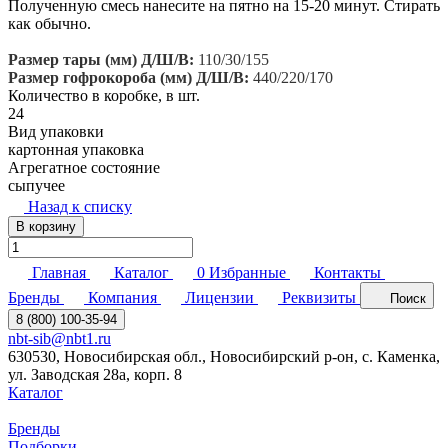
Полученную смесь нанесите на пятно на 15-20 минут. Стирать
как обычно.
Размер тары (мм) Д/Ш/В:
110/30/155
Размер гофрокороба (мм) Д/Ш/В:
440/220/170
Количество в коробке, в шт.
24
Вид упаковки
картонная упаковка
Агрегатное состояние
сыпучее
Назад к списку
В корзину
Главная
Каталог
0
Избранные
Контакты
Бренды
Компания
Лицензии
Реквизиты
Поиск
8 (800) 100-35-94
nbt-sib@nbt1.ru
630530, Новосибирская обл., Новосибирский р-он, с. Каменка,
ул. Заводская 28а, корп. 8
Каталог
Бренды
Подборки