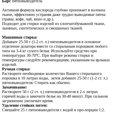
Барс
пятновыводитель
Активная формула кислорода глубоко проникает в волокна
ткани, эффективно устраняя даже трудно выводимые пятна
(травы, кофе, чай, вино и др.).
Подходит для стирки изделий из хлопчатобумажной ткани,
льняных, синтетических и смешанных тканей.
Машинная стирка:
Добавьте 25-50 г (1-2 ст. л.) пятновыводителя в основное
отделение дозатора вместе со стиральным порошком любого
типа на 3-4 кг сухого белья. Используйте средство при
температурах 30-70ºС. При выборе режима стирки и
температуры следуйте рекомендациям, указанным на ярлыках
изделий.
Ручная стирка:
Растворите необходимое количество Вашего стирального
порошка в 10 литрах воды, затем добавьте 25-50 г (1-2 ст. л.)
пятновыводителя. Стирать как обычно.
Замачивание:
Растворите 50 г (2 ст. л.) пятновыводителя в 2-х литрах
горячей воды и замочите белье на 30-40 минут. При сильном
загрязнении увеличьте время.
Удаление стойких пятен:
Смешайте 25 г пятновыводителя с водой в про-порции 1:2.