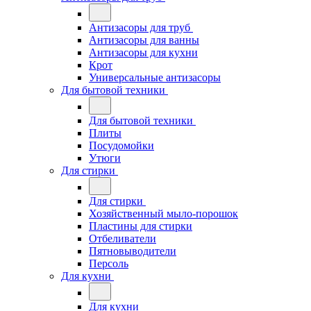
Антизасоры для труб
Антизасоры для ванны
Антизасоры для кухни
Крот
Универсальные антизасоры
Для бытовой техники
Для бытовой техники
Плиты
Посудомойки
Утюги
Для стирки
Для стирки
Хозяйственный мыло-порошок
Пластины для стирки
Отбеливатели
Пятновыводители
Персоль
Для кухни
Для кухни